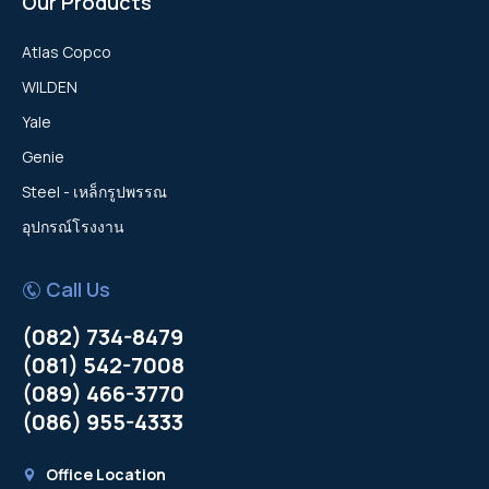
Our Products
XAMS 376
38 mm (1-1/2") PRO-FLO SHIFT BOLTED
HiLight V4 & HiLight V5+
QAS 150 FLX (60Hz)
Atlas Copco
XAHS 450
METAL PUMP
WILDEN
QAS 125 FLX (50Hz)
XAHS 186
25 mm (1") PRO-FLO SHIFT BOLTED METAL
Yale
PUMP
QAS 60 FLX (50Hz)
Genie
XAS 186
Steel - เหล็กรูปพรรณ
QAS 30 FLX (50Hz)
อุปกรณ์โรงงาน
QAS 20 FLX (50Hz)
Call Us
(082) 734-8479
(081) 542-7008
(089) 466-3770
(086) 955-4333
Office Location