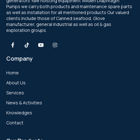
generators Yale hoisting equipment Wilden Diaphragm
API (ASTM) A53
GA 11-26 / GA 11+-30 (11-30 kW / 15-40 hp)
YaleLift IT Hand chain hoist with integrated
PUMP
Cable Puller and Acccessories
Pumps we carry both products and maintenance spare parts
METAL PUMP
เหล็กแผ่น หรือ เหล็กแผ่นดำ (Hot Rolled Steel
Yalehandy Ratchet Lever hoist
as well as installation for all mentioned products Our valued
push or geared type trolley
GA 37-110 VSD+ (37-110 kW/50-150 hp)
เหล็กไอบีม (I-Beam Steel)
Filter
Plate And Sheet)
เหล็กกล่องสี่เหลี่ยม (Carbon Steel Square
clients include those of Canned seafood, Glove
51 mm (2") PRO-FLO BOLTED METAL PUMP
Yale Pulley blocks
76 mm (3") PRO-FLO SHIFT BOLTED
manufacturer, general industrial as well as oil & gas
Explosion Proof (ATEX) Hand Chain Hoists
YaleERGO 360 Ratchet lever hoist
Pipes)
YaleLift LH Hand chain hoist with
GA 7-37 VSD+ (7-37 kW/10-50 hp)
เหล็กเอชบีม (H-Beam Steel)
exploration groups.
Air treatment solutions
PLASTIC PUMP
เหล็กแผ่นลาย (Checkered Plate)
Nitrogen & Oxygen
38 mm (1-1/2") PRO-FLO BOLTED METAL
integrated push or geared type trolley
YaleLift LH ATEX Hand chain hoist with
เหล็กท่อประปากัลวาไนซ์ (Galvanized Steel
Hoisting and Lifting
GA 22-37 VSDS (22-37 kW/30-50 hp)
PUMP
(low headroom)
Compressed air filters
51 mm (2") PRO-FLO SHIFT BOLTED
เหล็กแบน (Flat Bars Steel)
integrated push or geared type trolley
On-site industrial gases
Pipe)
GAVSDIPM
PLASTIC PUMP
Company
(low headroom)
GA 5-37 VSDS (5-37 kW/7-50 hp)
25 mm (1") PRO-FLO BOLTED METAL PUMP
Yalelift 360 Hand chain hoist
เหล็กท่อกลมดำ (Carbon Steel Tubes)
GA 7-90 VSD iPM (7-90 kW/10-125 hp)
Portable compressor & Generator
Home
38 mm (1-1/2") PRO-FLO SHIFT BOLTED
YaleLift IT ATEX Hand chain hoist with
Yale VSIII Hand chain hoist
PLASTIC PUMP
About Us
integrated push or geared type trolley
XA(H,T,V)S 350-450 T2 WUX
Rental Generator
Services
76 mm (3") PRO-FLO SHIFT BOLTED METAL
Yalelift 360 ATEX Hand chain hoist
News & Activities
The XAS boX range
QAS 500 (50-60 Hz)
PUMP
Rental Aircompressor
Knowledges
THE POWER OF CONNECTIVITY
QAS 325-400 (50-60 Hz)
51 mm (2") PRO-FLO SHIFT BOLTED METAL
Contact
XAS 97
PUMP
The Utility range
QAS 200