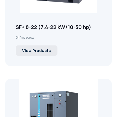
API (ASTM) A53
GA 11-26 / GA 11+-30 (11-30 kW / 15-40 hp)
YaleLift IT Hand chain hoist with integrated
PUMP
Cable Puller and Acccessories
METAL PUMP
เหล็กแผ่น หรือ เหล็กแผ่นดำ (Hot Rolled Steel
Yalehandy Ratchet Lever hoist
push or geared type trolley
GA 37-110 VSD+ (37-110 kW/50-150 hp)
เหล็กไอบีม (I-Beam Steel)
Filter
Plate And Sheet)
เหล็กกล่องสี่เหลี่ยม (Carbon Steel Square
51 mm (2") PRO-FLO BOLTED METAL PUMP
Yale Pulley blocks
76 mm (3") PRO-FLO SHIFT BOLTED
Explosion Proof (ATEX) Hand Chain Hoists
YaleERGO 360 Ratchet lever hoist
Pipes)
YaleLift LH Hand chain hoist with
GA 7-37 VSD+ (7-37 kW/10-50 hp)
เหล็กเอชบีม (H-Beam Steel)
SF+ 8-22 (7.4-22 kW/10-30 hp)
Air treatment solutions
PLASTIC PUMP
เหล็กแผ่นลาย (Checkered Plate)
Nitrogen & Oxygen
38 mm (1-1/2") PRO-FLO BOLTED METAL
integrated push or geared type trolley
YaleLift LH ATEX Hand chain hoist with
เหล็กท่อประปากัลวาไนซ์ (Galvanized Steel
Hoisting and Lifting
GA 22-37 VSDS (22-37 kW/30-50 hp)
PUMP
Oil free screw
(low headroom)
Compressed air filters
51 mm (2") PRO-FLO SHIFT BOLTED
เหล็กแบน (Flat Bars Steel)
integrated push or geared type trolley
On-site industrial gases
Pipe)
GAVSDIPM
PLASTIC PUMP
(low headroom)
GA 5-37 VSDS (5-37 kW/7-50 hp)
View Products
25 mm (1") PRO-FLO BOLTED METAL PUMP
Yalelift 360 Hand chain hoist
เหล็กท่อกลมดำ (Carbon Steel Tubes)
GA 7-90 VSD iPM (7-90 kW/10-125 hp)
Portable compressor & Generator
38 mm (1-1/2") PRO-FLO SHIFT BOLTED
YaleLift IT ATEX Hand chain hoist with
Yale VSIII Hand chain hoist
PLASTIC PUMP
integrated push or geared type trolley
XA(H,T,V)S 350-450 T2 WUX
Rental Generator
76 mm (3") PRO-FLO SHIFT BOLTED METAL
Yalelift 360 ATEX Hand chain hoist
The XAS boX range
QAS 500 (50-60 Hz)
PUMP
Rental Aircompressor
THE POWER OF CONNECTIVITY
QAS 325-400 (50-60 Hz)
51 mm (2") PRO-FLO SHIFT BOLTED METAL
XAS 97
PUMP
The Utility range
QAS 200