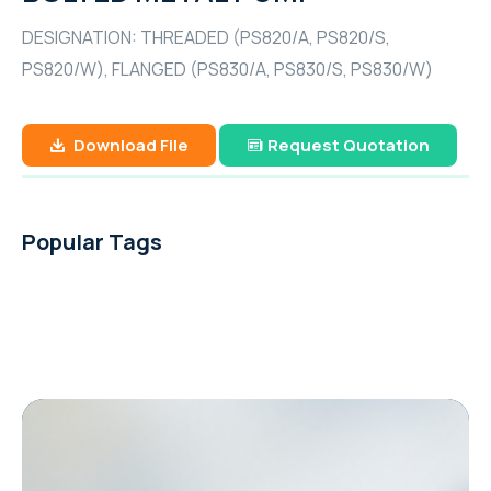
API (ASTM) A53
GA 11-26 / GA 11+-30 (11-30 kW / 15-40 hp)
YaleLift IT Hand chain hoist with integrated
PUMP
Cable Puller and Acccessories
METAL PUMP
เหล็กแผ่น หรือ เหล็กแผ่นดำ (Hot Rolled Steel
Yalehandy Ratchet Lever hoist
DESIGNATION: THREADED (PS820/A, PS820/S,
push or geared type trolley
GA 37-110 VSD+ (37-110 kW/50-150 hp)
เหล็กไอบีม (I-Beam Steel)
Filter
Plate And Sheet)
เหล็กกล่องสี่เหลี่ยม (Carbon Steel Square
PS820/W), FLANGED (PS830/A, PS830/S, PS830/W)
51 mm (2") PRO-FLO BOLTED METAL PUMP
Yale Pulley blocks
76 mm (3") PRO-FLO SHIFT BOLTED
Explosion Proof (ATEX) Hand Chain Hoists
YaleERGO 360 Ratchet lever hoist
Pipes)
YaleLift LH Hand chain hoist with
GA 7-37 VSD+ (7-37 kW/10-50 hp)
เหล็กเอชบีม (H-Beam Steel)
Air treatment solutions
PLASTIC PUMP
เหล็กแผ่นลาย (Checkered Plate)
Nitrogen & Oxygen
38 mm (1-1/2") PRO-FLO BOLTED METAL
integrated push or geared type trolley
YaleLift LH ATEX Hand chain hoist with
Download File
Request Quotation
เหล็กท่อประปากัลวาไนซ์ (Galvanized Steel
Hoisting and Lifting
GA 22-37 VSDS (22-37 kW/30-50 hp)
PUMP
(low headroom)
Compressed air filters
51 mm (2") PRO-FLO SHIFT BOLTED
เหล็กแบน (Flat Bars Steel)
integrated push or geared type trolley
On-site industrial gases
Pipe)
GAVSDIPM
PLASTIC PUMP
(low headroom)
GA 5-37 VSDS (5-37 kW/7-50 hp)
25 mm (1") PRO-FLO BOLTED METAL PUMP
Yalelift 360 Hand chain hoist
เหล็กท่อกลมดำ (Carbon Steel Tubes)
Popular Tags
GA 7-90 VSD iPM (7-90 kW/10-125 hp)
Portable compressor & Generator
38 mm (1-1/2") PRO-FLO SHIFT BOLTED
YaleLift IT ATEX Hand chain hoist with
Yale VSIII Hand chain hoist
PLASTIC PUMP
integrated push or geared type trolley
XA(H,T,V)S 350-450 T2 WUX
Rental Generator
76 mm (3") PRO-FLO SHIFT BOLTED METAL
Yalelift 360 ATEX Hand chain hoist
The XAS boX range
QAS 500 (50-60 Hz)
PUMP
Rental Aircompressor
THE POWER OF CONNECTIVITY
QAS 325-400 (50-60 Hz)
51 mm (2") PRO-FLO SHIFT BOLTED METAL
XAS 97
PUMP
The Utility range
QAS 200