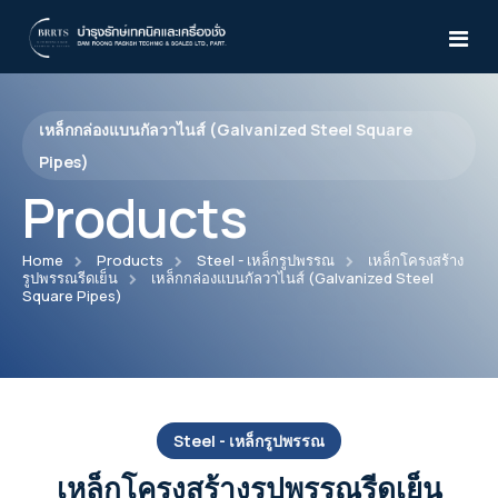
เหล็กกล่องแบนกัลวาไนส์ (Galvanized Steel Square
Home
Pipes)
Products
About Us
Products
Home
Products
Steel - เหล็กรูปพรรณ
เหล็กโครงสร้าง
รูปพรรณรีดเย็น
เหล็กกล่องแบนกัลวาไนส์ (Galvanized Steel
Square Pipes)
Services
Atlas Copco
News & Activities
Air Compressor
WILDEN
Knowledges
Desiccant Air Dryer
Pro-Flo® Series
Yale
Steel - เหล็กรูปพรรณ
CD15-210
เหล็กโครงสร้างรูปพรรณรีดเย็น
Air Dryer
TEST
Pro-Flo® SHIFT Series
Manual Trolleys