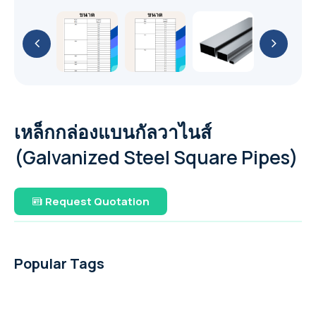
API (ASTM) A53
GA 11-26 / GA 11+-30 (11-30 kW / 15-40 hp)
YaleLift IT Hand chain hoist with integrated
PUMP
Cable Puller and Acccessories
METAL PUMP
เหล็กแผ่น หรือ เหล็กแผ่นดำ (Hot Rolled Steel
Yalehandy Ratchet Lever hoist
push or geared type trolley
GA 37-110 VSD+ (37-110 kW/50-150 hp)
เหล็กไอบีม (I-Beam Steel)
Filter
Plate And Sheet)
เหล็กกล่องสี่เหลี่ยม (Carbon Steel Square
51 mm (2") PRO-FLO BOLTED METAL PUMP
Yale Pulley blocks
76 mm (3") PRO-FLO SHIFT BOLTED
Explosion Proof (ATEX) Hand Chain Hoists
YaleERGO 360 Ratchet lever hoist
Pipes)
YaleLift LH Hand chain hoist with
GA 7-37 VSD+ (7-37 kW/10-50 hp)
เหล็กเอชบีม (H-Beam Steel)
Air treatment solutions
PLASTIC PUMP
เหล็กแผ่นลาย (Checkered Plate)
Nitrogen & Oxygen
38 mm (1-1/2") PRO-FLO BOLTED METAL
integrated push or geared type trolley
YaleLift LH ATEX Hand chain hoist with
เหล็กท่อประปากัลวาไนซ์ (Galvanized Steel
Hoisting and Lifting
GA 22-37 VSDS (22-37 kW/30-50 hp)
PUMP
(low headroom)
Compressed air filters
51 mm (2") PRO-FLO SHIFT BOLTED
เหล็กแบน (Flat Bars Steel)
integrated push or geared type trolley
On-site industrial gases
Pipe)
GAVSDIPM
เหล็กกล่องแบนกัลวาไนส์
PLASTIC PUMP
(low headroom)
GA 5-37 VSDS (5-37 kW/7-50 hp)
25 mm (1") PRO-FLO BOLTED METAL PUMP
Yalelift 360 Hand chain hoist
(Galvanized Steel Square Pipes)
เหล็กท่อกลมดำ (Carbon Steel Tubes)
GA 7-90 VSD iPM (7-90 kW/10-125 hp)
Portable compressor & Generator
38 mm (1-1/2") PRO-FLO SHIFT BOLTED
YaleLift IT ATEX Hand chain hoist with
Yale VSIII Hand chain hoist
PLASTIC PUMP
integrated push or geared type trolley
XA(H,T,V)S 350-450 T2 WUX
Request Quotation
Rental Generator
76 mm (3") PRO-FLO SHIFT BOLTED METAL
Yalelift 360 ATEX Hand chain hoist
The XAS boX range
QAS 500 (50-60 Hz)
PUMP
Rental Aircompressor
Popular Tags
THE POWER OF CONNECTIVITY
QAS 325-400 (50-60 Hz)
51 mm (2") PRO-FLO SHIFT BOLTED METAL
XAS 97
PUMP
The Utility range
QAS 200