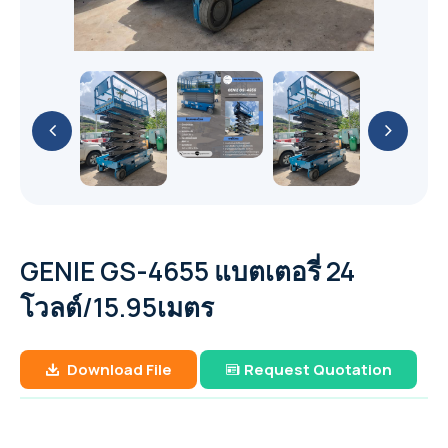
API (ASTM) A53
GA 11-26 / GA 11+-30 (11-30 kW / 15-40 hp)
YaleLift IT Hand chain hoist with integrated
PUMP
Cable Puller and Acccessories
METAL PUMP
เหล็กแผ่น หรือ เหล็กแผ่นดำ (Hot Rolled Steel
Yalehandy Ratchet Lever hoist
push or geared type trolley
GA 37-110 VSD+ (37-110 kW/50-150 hp)
เหล็กไอบีม (I-Beam Steel)
Filter
Plate And Sheet)
เหล็กกล่องสี่เหลี่ยม (Carbon Steel Square
51 mm (2") PRO-FLO BOLTED METAL PUMP
Yale Pulley blocks
76 mm (3") PRO-FLO SHIFT BOLTED
Explosion Proof (ATEX) Hand Chain Hoists
YaleERGO 360 Ratchet lever hoist
Pipes)
YaleLift LH Hand chain hoist with
GA 7-37 VSD+ (7-37 kW/10-50 hp)
เหล็กเอชบีม (H-Beam Steel)
Air treatment solutions
PLASTIC PUMP
เหล็กแผ่นลาย (Checkered Plate)
Nitrogen & Oxygen
38 mm (1-1/2") PRO-FLO BOLTED METAL
integrated push or geared type trolley
YaleLift LH ATEX Hand chain hoist with
เหล็กท่อประปากัลวาไนซ์ (Galvanized Steel
Hoisting and Lifting
GA 22-37 VSDS (22-37 kW/30-50 hp)
PUMP
(low headroom)
Compressed air filters
51 mm (2") PRO-FLO SHIFT BOLTED
เหล็กแบน (Flat Bars Steel)
integrated push or geared type trolley
On-site industrial gases
Pipe)
GAVSDIPM
PLASTIC PUMP
(low headroom)
GA 5-37 VSDS (5-37 kW/7-50 hp)
25 mm (1") PRO-FLO BOLTED METAL PUMP
Yalelift 360 Hand chain hoist
เหล็กท่อกลมดำ (Carbon Steel Tubes)
GA 7-90 VSD iPM (7-90 kW/10-125 hp)
Portable compressor & Generator
38 mm (1-1/2") PRO-FLO SHIFT BOLTED
YaleLift IT ATEX Hand chain hoist with
Yale VSIII Hand chain hoist
PLASTIC PUMP
GENIE GS-4655 แบตเตอรี่ 24
integrated push or geared type trolley
XA(H,T,V)S 350-450 T2 WUX
Rental Generator
โวลต์/15.95เมตร
76 mm (3") PRO-FLO SHIFT BOLTED METAL
Yalelift 360 ATEX Hand chain hoist
The XAS boX range
QAS 500 (50-60 Hz)
PUMP
Rental Aircompressor
Download File
Request Quotation
THE POWER OF CONNECTIVITY
QAS 325-400 (50-60 Hz)
51 mm (2") PRO-FLO SHIFT BOLTED METAL
XAS 97
PUMP
The Utility range
QAS 200