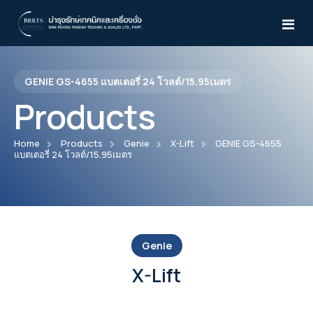
GENIE GS-4655 แบตเตอรี่ 24 โวลต์/15.95เมตร
Home
Products
About Us
Home
Products
Genie
X-Lift
GENIE GS-4655
แบตเตอรี่ 24 โวลต์/15.95เมตร
Products
Services
Atlas Copco
News & Activities
Air Compressor
WILDEN
Genie
Knowledges
Desiccant Air Dryer
Pro-Flo® Series
X-Lift
Yale
CD15-210
Air Dryer
TEST
Pro-Flo® SHIFT Series
Manual Trolleys