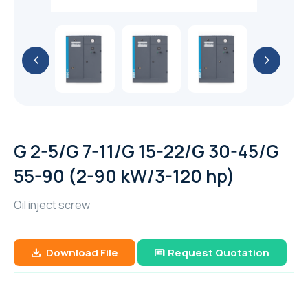
API (ASTM) A53
GA 11-26 / GA 11+-30 (11-30 kW / 15-40 hp)
YaleLift IT Hand chain hoist with integrated
PUMP
Cable Puller and Acccessories
METAL PUMP
เหล็กแผ่น หรือ เหล็กแผ่นดำ (Hot Rolled Steel
Yalehandy Ratchet Lever hoist
push or geared type trolley
GA 37-110 VSD+ (37-110 kW/50-150 hp)
เหล็กไอบีม (I-Beam Steel)
Filter
Plate And Sheet)
เหล็กกล่องสี่เหลี่ยม (Carbon Steel Square
51 mm (2") PRO-FLO BOLTED METAL PUMP
Yale Pulley blocks
76 mm (3") PRO-FLO SHIFT BOLTED
Explosion Proof (ATEX) Hand Chain Hoists
YaleERGO 360 Ratchet lever hoist
Pipes)
YaleLift LH Hand chain hoist with
GA 7-37 VSD+ (7-37 kW/10-50 hp)
เหล็กเอชบีม (H-Beam Steel)
Air treatment solutions
PLASTIC PUMP
เหล็กแผ่นลาย (Checkered Plate)
Nitrogen & Oxygen
38 mm (1-1/2") PRO-FLO BOLTED METAL
integrated push or geared type trolley
YaleLift LH ATEX Hand chain hoist with
เหล็กท่อประปากัลวาไนซ์ (Galvanized Steel
Hoisting and Lifting
GA 22-37 VSDS (22-37 kW/30-50 hp)
PUMP
(low headroom)
Compressed air filters
51 mm (2") PRO-FLO SHIFT BOLTED
เหล็กแบน (Flat Bars Steel)
integrated push or geared type trolley
On-site industrial gases
Pipe)
GAVSDIPM
PLASTIC PUMP
(low headroom)
GA 5-37 VSDS (5-37 kW/7-50 hp)
25 mm (1") PRO-FLO BOLTED METAL PUMP
Yalelift 360 Hand chain hoist
G 2-5/G 7-11/G 15-22/G 30-45/G
เหล็กท่อกลมดำ (Carbon Steel Tubes)
GA 7-90 VSD iPM (7-90 kW/10-125 hp)
Portable compressor & Generator
38 mm (1-1/2") PRO-FLO SHIFT BOLTED
YaleLift IT ATEX Hand chain hoist with
55-90 (2-90 kW/3-120 hp)
Yale VSIII Hand chain hoist
PLASTIC PUMP
integrated push or geared type trolley
XA(H,T,V)S 350-450 T2 WUX
Rental Generator
Oil inject screw
76 mm (3") PRO-FLO SHIFT BOLTED METAL
Yalelift 360 ATEX Hand chain hoist
The XAS boX range
QAS 500 (50-60 Hz)
PUMP
Rental Aircompressor
Download File
Request Quotation
THE POWER OF CONNECTIVITY
QAS 325-400 (50-60 Hz)
51 mm (2") PRO-FLO SHIFT BOLTED METAL
XAS 97
PUMP
The Utility range
QAS 200