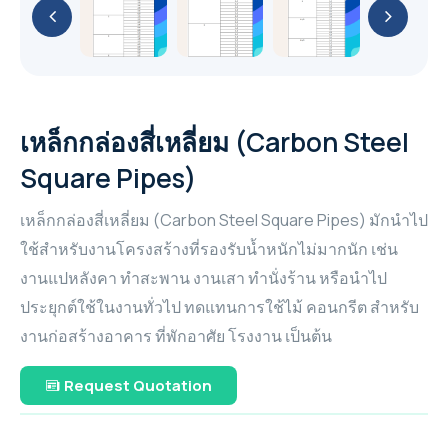
API (ASTM) A53
GA 11-26 / GA 11+-30 (11-30 kW / 15-40 hp)
YaleLift IT Hand chain hoist with integrated
PUMP
Cable Puller and Acccessories
METAL PUMP
เหล็กแผ่น หรือ เหล็กแผ่นดำ (Hot Rolled Steel
Yalehandy Ratchet Lever hoist
push or geared type trolley
GA 37-110 VSD+ (37-110 kW/50-150 hp)
เหล็กไอบีม (I-Beam Steel)
Filter
Plate And Sheet)
เหล็กกล่องสี่เหลี่ยม (Carbon Steel Square
51 mm (2") PRO-FLO BOLTED METAL PUMP
Yale Pulley blocks
76 mm (3") PRO-FLO SHIFT BOLTED
Explosion Proof (ATEX) Hand Chain Hoists
YaleERGO 360 Ratchet lever hoist
Pipes)
YaleLift LH Hand chain hoist with
GA 7-37 VSD+ (7-37 kW/10-50 hp)
เหล็กเอชบีม (H-Beam Steel)
Air treatment solutions
PLASTIC PUMP
เหล็กแผ่นลาย (Checkered Plate)
Nitrogen & Oxygen
38 mm (1-1/2") PRO-FLO BOLTED METAL
integrated push or geared type trolley
YaleLift LH ATEX Hand chain hoist with
เหล็กกล่องสี่เหลี่ยม (Carbon Steel
เหล็กท่อประปากัลวาไนซ์ (Galvanized Steel
Hoisting and Lifting
GA 22-37 VSDS (22-37 kW/30-50 hp)
PUMP
(low headroom)
Compressed air filters
51 mm (2") PRO-FLO SHIFT BOLTED
เหล็กแบน (Flat Bars Steel)
integrated push or geared type trolley
On-site industrial gases
Pipe)
GAVSDIPM
Square Pipes)
PLASTIC PUMP
(low headroom)
GA 5-37 VSDS (5-37 kW/7-50 hp)
25 mm (1") PRO-FLO BOLTED METAL PUMP
Yalelift 360 Hand chain hoist
เหล็กท่อกลมดำ (Carbon Steel Tubes)
เหล็กกล่องสี่เหลี่ยม (Carbon Steel Square Pipes) มักนำไป
GA 7-90 VSD iPM (7-90 kW/10-125 hp)
Portable compressor & Generator
38 mm (1-1/2") PRO-FLO SHIFT BOLTED
YaleLift IT ATEX Hand chain hoist with
Yale VSIII Hand chain hoist
ใช้สำหรับงานโครงสร้างที่รองรับน้ำหนักไม่มากนัก เช่น
PLASTIC PUMP
integrated push or geared type trolley
งานแปหลังคา ทำสะพาน งานเสา ทำนั่งร้าน หรือนำไป
XA(H,T,V)S 350-450 T2 WUX
Rental Generator
ประยุกต์ใช้ในงานทั่วไป ทดแทนการใช้ไม้ คอนกรีต สำหรับ
76 mm (3") PRO-FLO SHIFT BOLTED METAL
Yalelift 360 ATEX Hand chain hoist
The XAS boX range
งานก่อสร้างอาคาร ที่พักอาศัย โรงงาน เป็นต้น
QAS 500 (50-60 Hz)
PUMP
Rental Aircompressor
THE POWER OF CONNECTIVITY
Request Quotation
QAS 325-400 (50-60 Hz)
51 mm (2") PRO-FLO SHIFT BOLTED METAL
XAS 97
PUMP
The Utility range
QAS 200