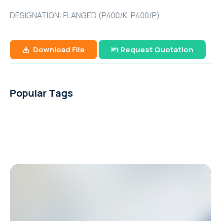
API (ASTM) A53
GA 11-26 / GA 11+-30 (11-30 kW / 15-40 hp)
YaleLift IT Hand chain hoist with integrated
PUMP
Cable Puller and Acccessories
METAL PUMP
เหล็กแผ่น หรือ เหล็กแผ่นดำ (Hot Rolled Steel
DESIGNATION: FLANGED (P400/K, P400/P)
Yalehandy Ratchet Lever hoist
push or geared type trolley
GA 37-110 VSD+ (37-110 kW/50-150 hp)
เหล็กไอบีม (I-Beam Steel)
Filter
Plate And Sheet)
เหล็กกล่องสี่เหลี่ยม (Carbon Steel Square
51 mm (2") PRO-FLO BOLTED METAL PUMP
Yale Pulley blocks
76 mm (3") PRO-FLO SHIFT BOLTED
Explosion Proof (ATEX) Hand Chain Hoists
YaleERGO 360 Ratchet lever hoist
Pipes)
YaleLift LH Hand chain hoist with
GA 7-37 VSD+ (7-37 kW/10-50 hp)
เหล็กเอชบีม (H-Beam Steel)
Download File
Request Quotation
Air treatment solutions
PLASTIC PUMP
เหล็กแผ่นลาย (Checkered Plate)
Nitrogen & Oxygen
38 mm (1-1/2") PRO-FLO BOLTED METAL
integrated push or geared type trolley
YaleLift LH ATEX Hand chain hoist with
เหล็กท่อประปากัลวาไนซ์ (Galvanized Steel
Hoisting and Lifting
GA 22-37 VSDS (22-37 kW/30-50 hp)
PUMP
(low headroom)
Compressed air filters
51 mm (2") PRO-FLO SHIFT BOLTED
เหล็กแบน (Flat Bars Steel)
integrated push or geared type trolley
On-site industrial gases
Pipe)
GAVSDIPM
PLASTIC PUMP
Popular Tags
(low headroom)
GA 5-37 VSDS (5-37 kW/7-50 hp)
25 mm (1") PRO-FLO BOLTED METAL PUMP
Yalelift 360 Hand chain hoist
เหล็กท่อกลมดำ (Carbon Steel Tubes)
GA 7-90 VSD iPM (7-90 kW/10-125 hp)
Portable compressor & Generator
38 mm (1-1/2") PRO-FLO SHIFT BOLTED
YaleLift IT ATEX Hand chain hoist with
Yale VSIII Hand chain hoist
PLASTIC PUMP
integrated push or geared type trolley
XA(H,T,V)S 350-450 T2 WUX
Rental Generator
76 mm (3") PRO-FLO SHIFT BOLTED METAL
Yalelift 360 ATEX Hand chain hoist
The XAS boX range
QAS 500 (50-60 Hz)
PUMP
Rental Aircompressor
THE POWER OF CONNECTIVITY
QAS 325-400 (50-60 Hz)
51 mm (2") PRO-FLO SHIFT BOLTED METAL
XAS 97
PUMP
The Utility range
QAS 200