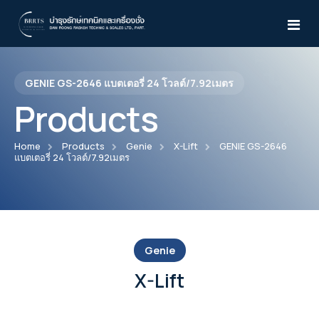
GENIE GS-2646 แบตเตอรี่ 24 โวลต์/7.92เมตร
Home
Products
About Us
Home
Products
Genie
X-Lift
GENIE GS-2646
แบตเตอรี่ 24 โวลต์/7.92เมตร
Products
Services
Atlas Copco
News & Activities
Air Compressor
WILDEN
Genie
Knowledges
Desiccant Air Dryer
Pro-Flo® Series
X-Lift
Yale
CD15-210
Air Dryer
TEST
Pro-Flo® SHIFT Series
Manual Trolleys