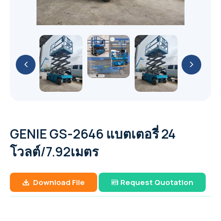
API (ASTM) A53
GA 11-26 / GA 11+-30 (11-30 kW / 15-40 hp)
YaleLift IT Hand chain hoist with integrated
PUMP
Cable Puller and Acccessories
METAL PUMP
เหล็กแผ่น หรือ เหล็กแผ่นดำ (Hot Rolled Steel
Yalehandy Ratchet Lever hoist
push or geared type trolley
GA 37-110 VSD+ (37-110 kW/50-150 hp)
เหล็กไอบีม (I-Beam Steel)
Filter
Plate And Sheet)
เหล็กกล่องสี่เหลี่ยม (Carbon Steel Square
51 mm (2") PRO-FLO BOLTED METAL PUMP
Yale Pulley blocks
76 mm (3") PRO-FLO SHIFT BOLTED
Explosion Proof (ATEX) Hand Chain Hoists
YaleERGO 360 Ratchet lever hoist
Pipes)
YaleLift LH Hand chain hoist with
GA 7-37 VSD+ (7-37 kW/10-50 hp)
เหล็กเอชบีม (H-Beam Steel)
Air treatment solutions
PLASTIC PUMP
เหล็กแผ่นลาย (Checkered Plate)
Nitrogen & Oxygen
38 mm (1-1/2") PRO-FLO BOLTED METAL
integrated push or geared type trolley
YaleLift LH ATEX Hand chain hoist with
เหล็กท่อประปากัลวาไนซ์ (Galvanized Steel
Hoisting and Lifting
GA 22-37 VSDS (22-37 kW/30-50 hp)
PUMP
(low headroom)
Compressed air filters
51 mm (2") PRO-FLO SHIFT BOLTED
เหล็กแบน (Flat Bars Steel)
integrated push or geared type trolley
On-site industrial gases
Pipe)
GAVSDIPM
PLASTIC PUMP
(low headroom)
GA 5-37 VSDS (5-37 kW/7-50 hp)
25 mm (1") PRO-FLO BOLTED METAL PUMP
Yalelift 360 Hand chain hoist
เหล็กท่อกลมดำ (Carbon Steel Tubes)
GA 7-90 VSD iPM (7-90 kW/10-125 hp)
Portable compressor & Generator
38 mm (1-1/2") PRO-FLO SHIFT BOLTED
YaleLift IT ATEX Hand chain hoist with
Yale VSIII Hand chain hoist
PLASTIC PUMP
GENIE GS-2646 แบตเตอรี่ 24
integrated push or geared type trolley
XA(H,T,V)S 350-450 T2 WUX
Rental Generator
โวลต์/7.92เมตร
76 mm (3") PRO-FLO SHIFT BOLTED METAL
Yalelift 360 ATEX Hand chain hoist
The XAS boX range
QAS 500 (50-60 Hz)
PUMP
Rental Aircompressor
Download File
Request Quotation
THE POWER OF CONNECTIVITY
QAS 325-400 (50-60 Hz)
51 mm (2") PRO-FLO SHIFT BOLTED METAL
XAS 97
PUMP
The Utility range
QAS 200