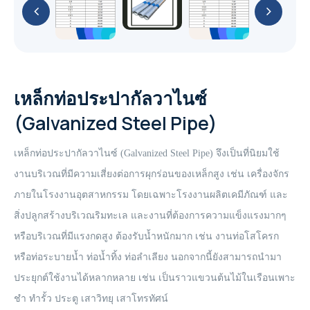
API (ASTM) A53
GA 11-26 / GA 11+-30 (11-30 kW / 15-40 hp)
YaleLift IT Hand chain hoist with integrated
PUMP
Cable Puller and Acccessories
METAL PUMP
เหล็กแผ่น หรือ เหล็กแผ่นดำ (Hot Rolled Steel
Yalehandy Ratchet Lever hoist
push or geared type trolley
GA 37-110 VSD+ (37-110 kW/50-150 hp)
เหล็กไอบีม (I-Beam Steel)
Filter
Plate And Sheet)
เหล็กกล่องสี่เหลี่ยม (Carbon Steel Square
51 mm (2") PRO-FLO BOLTED METAL PUMP
Yale Pulley blocks
76 mm (3") PRO-FLO SHIFT BOLTED
Explosion Proof (ATEX) Hand Chain Hoists
YaleERGO 360 Ratchet lever hoist
Pipes)
YaleLift LH Hand chain hoist with
GA 7-37 VSD+ (7-37 kW/10-50 hp)
เหล็กเอชบีม (H-Beam Steel)
Air treatment solutions
PLASTIC PUMP
เหล็กแผ่นลาย (Checkered Plate)
Nitrogen & Oxygen
38 mm (1-1/2") PRO-FLO BOLTED METAL
integrated push or geared type trolley
YaleLift LH ATEX Hand chain hoist with
เหล็กท่อประปากัลวาไนซ์
เหล็กท่อประปากัลวาไนซ์ (Galvanized Steel
Hoisting and Lifting
GA 22-37 VSDS (22-37 kW/30-50 hp)
PUMP
(low headroom)
Compressed air filters
51 mm (2") PRO-FLO SHIFT BOLTED
เหล็กแบน (Flat Bars Steel)
integrated push or geared type trolley
On-site industrial gases
Pipe)
GAVSDIPM
(Galvanized Steel Pipe)
PLASTIC PUMP
(low headroom)
GA 5-37 VSDS (5-37 kW/7-50 hp)
25 mm (1") PRO-FLO BOLTED METAL PUMP
Yalelift 360 Hand chain hoist
เหล็กท่อกลมดำ (Carbon Steel Tubes)
GA 7-90 VSD iPM (7-90 kW/10-125 hp)
เหล็กท่อประปากัลวาไนซ์ (Galvanized Steel Pipe) จึงเป็นที่นิยมใช้
Portable compressor & Generator
38 mm (1-1/2") PRO-FLO SHIFT BOLTED
YaleLift IT ATEX Hand chain hoist with
Yale VSIII Hand chain hoist
งานบริเวณที่มีความเสี่ยงต่อการผุกร่อนของเหล็กสูง เช่น เครื่องจักร
PLASTIC PUMP
integrated push or geared type trolley
XA(H,T,V)S 350-450 T2 WUX
ภายในโรงงานอุตสาหกรรม โดยเฉพาะโรงงานผลิตเคมีภัณฑ์ และ
Rental Generator
76 mm (3") PRO-FLO SHIFT BOLTED METAL
สิ่งปลูกสร้างบริเวณริมทะเล และงานที่ต้องการความแข็งแรงมากๆ
Yalelift 360 ATEX Hand chain hoist
The XAS boX range
QAS 500 (50-60 Hz)
PUMP
หรือบริเวณที่มีแรงกดสูง ต้องรับน้ำหนักมาก เช่น งานท่อโสโครก
Rental Aircompressor
หรือท่อระบายน้ำ ท่อน้ำทิ้ง ท่อลำเลียง นอกจากนี้ยังสามารถนำมา
THE POWER OF CONNECTIVITY
QAS 325-400 (50-60 Hz)
51 mm (2") PRO-FLO SHIFT BOLTED METAL
XAS 97
ประยุกต์ใช้งานได้หลากหลาย เช่น เป็นราวแขวนต้นไม้ในเรือนเพาะ
PUMP
The Utility range
ชำ ทำรั้ว ประตู เสาวิทยุ เสาโทรทัศน์
QAS 200