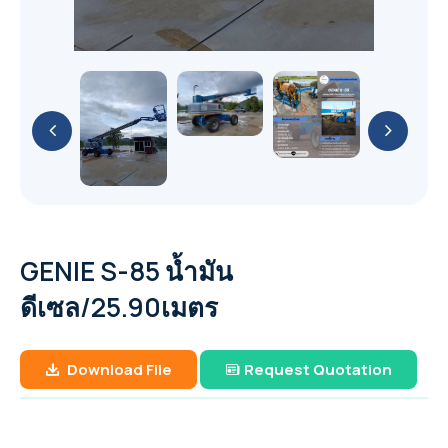
API (ASTM) A53
GA 11-26 / GA 11+-30 (11-30 kW / 15-40 hp)
YaleLift IT Hand chain hoist with integrated
PUMP
Cable Puller and Acccessories
METAL PUMP
เหล็กแผ่น หรือ เหล็กแผ่นดำ (Hot Rolled Steel
Yalehandy Ratchet Lever hoist
push or geared type trolley
GA 37-110 VSD+ (37-110 kW/50-150 hp)
เหล็กไอบีม (I-Beam Steel)
Filter
Plate And Sheet)
เหล็กกล่องสี่เหลี่ยม (Carbon Steel Square
51 mm (2") PRO-FLO BOLTED METAL PUMP
Yale Pulley blocks
76 mm (3") PRO-FLO SHIFT BOLTED
Explosion Proof (ATEX) Hand Chain Hoists
YaleERGO 360 Ratchet lever hoist
Pipes)
YaleLift LH Hand chain hoist with
GA 7-37 VSD+ (7-37 kW/10-50 hp)
เหล็กเอชบีม (H-Beam Steel)
Air treatment solutions
PLASTIC PUMP
เหล็กแผ่นลาย (Checkered Plate)
Nitrogen & Oxygen
38 mm (1-1/2") PRO-FLO BOLTED METAL
integrated push or geared type trolley
YaleLift LH ATEX Hand chain hoist with
เหล็กท่อประปากัลวาไนซ์ (Galvanized Steel
Hoisting and Lifting
GA 22-37 VSDS (22-37 kW/30-50 hp)
PUMP
(low headroom)
Compressed air filters
51 mm (2") PRO-FLO SHIFT BOLTED
เหล็กแบน (Flat Bars Steel)
integrated push or geared type trolley
On-site industrial gases
Pipe)
GAVSDIPM
PLASTIC PUMP
(low headroom)
GA 5-37 VSDS (5-37 kW/7-50 hp)
25 mm (1") PRO-FLO BOLTED METAL PUMP
Yalelift 360 Hand chain hoist
เหล็กท่อกลมดำ (Carbon Steel Tubes)
GA 7-90 VSD iPM (7-90 kW/10-125 hp)
Portable compressor & Generator
38 mm (1-1/2") PRO-FLO SHIFT BOLTED
YaleLift IT ATEX Hand chain hoist with
Yale VSIII Hand chain hoist
PLASTIC PUMP
GENIE S-85 น้ำมัน
integrated push or geared type trolley
XA(H,T,V)S 350-450 T2 WUX
Rental Generator
ดีเซล/25.90เมตร
76 mm (3") PRO-FLO SHIFT BOLTED METAL
Yalelift 360 ATEX Hand chain hoist
The XAS boX range
QAS 500 (50-60 Hz)
PUMP
Rental Aircompressor
Download File
Request Quotation
THE POWER OF CONNECTIVITY
QAS 325-400 (50-60 Hz)
51 mm (2") PRO-FLO SHIFT BOLTED METAL
XAS 97
PUMP
The Utility range
QAS 200