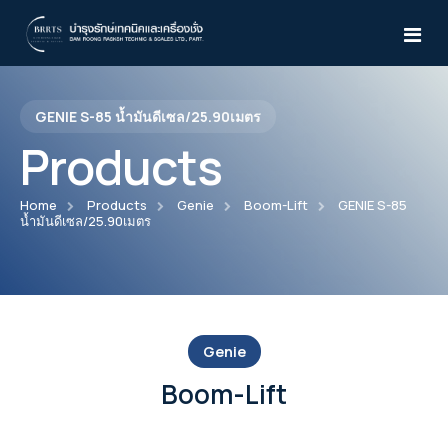
GENIE S-85 น้ำมันดีเซล/25.90เมตร
Home
Products
About Us
Home
Products
Genie
Boom-Lift
GENIE S-85
น้ำมันดีเซล/25.90เมตร
Products
Services
Atlas Copco
News & Activities
Air Compressor
WILDEN
Genie
Knowledges
Desiccant Air Dryer
Pro-Flo® Series
Boom-Lift
Yale
CD15-210
Air Dryer
TEST
Pro-Flo® SHIFT Series
Manual Trolleys